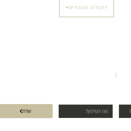
לקטלוג מטבחים
פגישה או חייגו 3121*
שלח
 מותאמות אישית ממטבחי דלקוב – וכמובן בהתאם למדיניות הפרטיות שלנו.