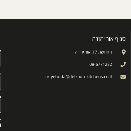
סניף אור יהודה
ש
החרושת 17, אור יהודה
08-6771282
ד
or-yehuda@delkoub-kitchens.co.il
ט
א